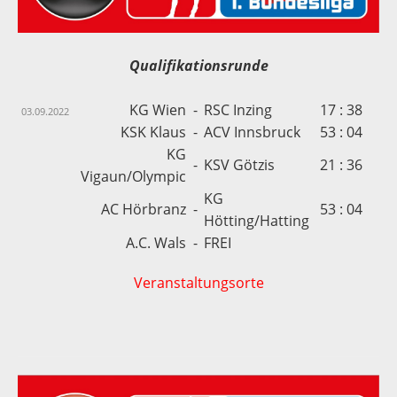
Qualifikationsrunde
KG Wien
-
RSC Inzing
17 : 38
03.09.2022
KSK Klaus
-
ACV Innsbruck
53 : 04
KG
-
KSV Götzis
21 : 36
Vigaun/Olympic
KG
AC Hörbranz
-
53 : 04
Hötting/Hatting
A.C. Wals
-
FREI
Veranstaltungsorte