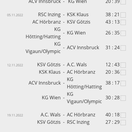
ACV Innsbruck
-
KG Wien
20 : 39
RSC Inzing
-
KSK Klaus
38 : 21
05.11.2022
AC Hörbranz
-
KSV Götzis
43 : 13
KG
-
KG Wien
26 : 35
Hötting/Hatting
KG
-
ACV Innsbruck
31 : 24
Vigaun/Olympic
KSV Götzis
-
A.C. Wals
12 : 43
12.11.2022
KSK Klaus
-
AC Hörbranz
20 : 36
KG
ACV Innsbruck
-
38 : 17
Hötting/Hatting
KG
KG Wien
-
30 : 28
Vigaun/Olympic
A.C. Wals
-
AC Hörbranz
40 : 18
19.11.2022
KSV Götzis
-
RSC Inzing
27 : 29