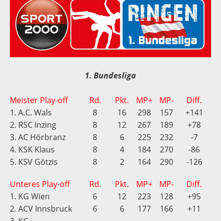
1. Bundesliga
Meister Play-off
Rd.
Pkt.
MP+
MP-
Diff.
1. A.C. Wals
8
16
298
157
+141
2. RSC Inzing
8
12
267
189
+78
3. AC Hörbranz
8
6
225
232
-7
4. KSK Klaus
8
4
184
270
-86
5. KSV Götzis
8
2
164
290
-126
Unteres Play-off
Rd.
Pkt.
MP+
MP-
Diff.
1. KG Wien
6
12
223
128
+95
2. ACV Innsbruck
6
6
177
166
+11