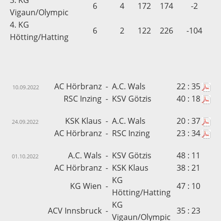
3. KG
6
4
172
174
-2
Vigaun/Olympic
4. KG
6
2
122
226
-104
Hötting/Hatting
AC Hörbranz
-
A.C. Wals
22 : 35
10.09.2022
RSC Inzing
-
KSV Götzis
40 : 18
KSK Klaus
-
A.C. Wals
20 : 37
24.09.2022
AC Hörbranz
-
RSC Inzing
23 : 34
A.C. Wals
-
KSV Götzis
48 : 11
01.10.2022
AC Hörbranz
-
KSK Klaus
38 : 21
KG
KG Wien
-
47 : 10
Hötting/Hatting
KG
ACV Innsbruck
-
35 : 23
Vigaun/Olympic