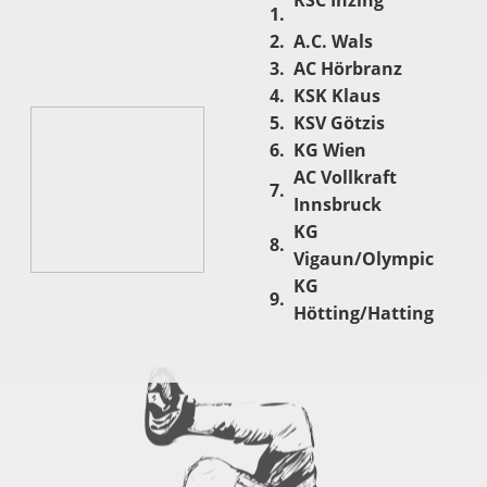
1.
2.
A.C. Wals
3.
AC Hörbranz
4.
KSK Klaus
5.
KSV Götzis
6.
KG Wien
AC Vollkraft
7.
Innsbruck
KG
8.
Vigaun/Olympic
KG
9.
Hötting/Hatting