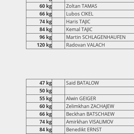
60 kg
Zoltan TAMAS
66 kg
Lubos CIKEL
74 kg
Haris TAJIC
84 kg
Kemal TAJIC
96 kg
Martin SCHLAGENHAUFEN
120 kg
Radovan VALACH
47 kg
Said BATALOW
50 kg
55 kg
Alwin GEIGER
60 kg
Zelimkhan ZACHAJEW
66 kg
Beckhan BATSCHAEW
74 kg
Amirkhan VISALIMOV
84 kg
Benedikt ERNST