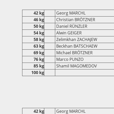
42 kg
Georg MARCHL
46 kg
Christian BRÖTZNER
50 kg
Daniel RÜNZLER
54 kg
Alwin GEIGER
58 kg
Zelimkhan ZACHAJEW
63 kg
Beckhan BATSCHAEW
69 kg
Michael BRÖTZNER
76 kg
Marco PUNZO
85 kg
Shamil MAGOMEDOV
100 kg
42 kg
Georg MARCHL