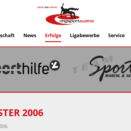
schaft
News
Erfolge
Ligabewerbe
Service
STER 2006
006