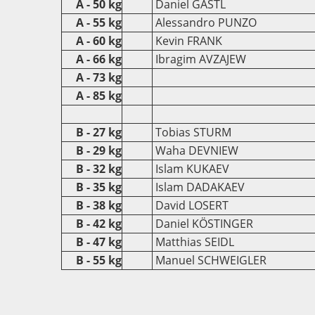
A - 50 kg
Daniel GASTL
A - 55 kg
Alessandro PUNZO
A - 60 kg
Kevin FRANK
A - 66 kg
Ibragim AVZAJEW
A - 73 kg
A - 85 kg
B - 27 kg
Tobias STURM
B - 29 kg
Waha DEVNIEW
B - 32 kg
Islam KUKAEV
B - 35 kg
Islam DADAKAEV
B - 38 kg
David LOSERT
B - 42 kg
Daniel KÖSTINGER
B - 47 kg
Matthias SEIDL
B - 55 kg
Manuel SCHWEIGLER