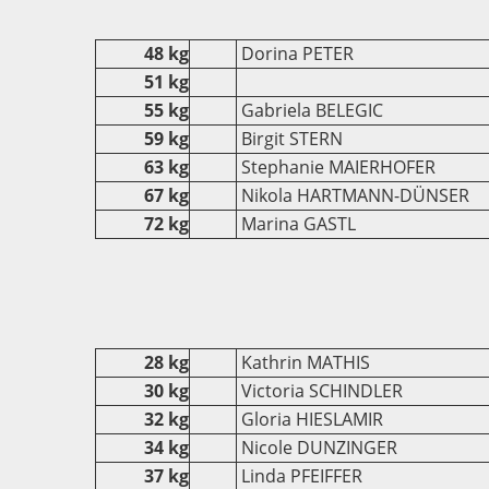
48 kg
Dorina PETER
51 kg
55 kg
Gabriela BELEGIC
59 kg
Birgit STERN
63 kg
Stephanie MAIERHOFER
67 kg
Nikola HARTMANN-DÜNSER
72 kg
Marina GASTL
28 kg
Kathrin MATHIS
30 kg
Victoria SCHINDLER
32 kg
Gloria HIESLAMIR
34 kg
Nicole DUNZINGER
37 kg
Linda PFEIFFER