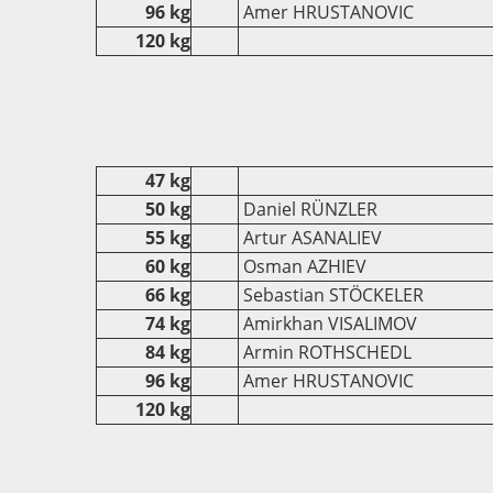
96 kg
Amer HRUSTANOVIC
120 kg
47 kg
50 kg
Daniel RÜNZLER
55 kg
Artur ASANALIEV
60 kg
Osman AZHIEV
66 kg
Sebastian STÖCKELER
74 kg
Amirkhan VISALIMOV
84 kg
Armin ROTHSCHEDL
96 kg
Amer HRUSTANOVIC
120 kg