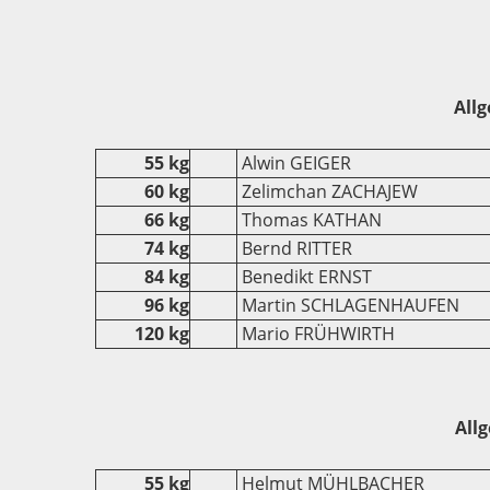
Allg
55 kg
Alwin GEIGER
60 kg
Zelimchan ZACHAJEW
66 kg
Thomas KATHAN
74 kg
Bernd RITTER
84 kg
Benedikt ERNST
96 kg
Martin SCHLAGENHAUFEN
120 kg
Mario FRÜHWIRTH
Allg
55 kg
Helmut MÜHLBACHER