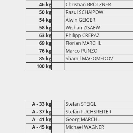
46 kg
Christian BRÖTZNER
50 kg
Rasul SCHAIPOW
54 kg
Alwin GEIGER
58 kg
Wishan ZISAEW
63 kg
Philipp CREPAZ
69 kg
Florian MARCHL
76 kg
Marco PUNZO
85 kg
Shamil MAGOMEDOV
100 kg
A - 33 kg
Stefan STEIGL
A - 37 kg
Stefan FUCHSREITER
A - 41 kg
Georg MARCHL
A - 45 kg
Michael WAGNER