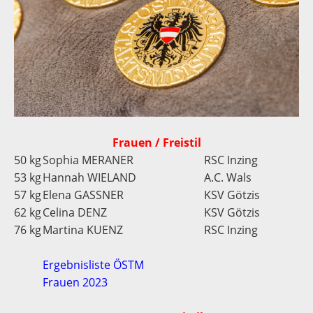
Frauen / Freistil
50 kg
Sophia MERANER
RSC Inzing
53 kg
Hannah WIELAND
A.C. Wals
57 kg
Elena GASSNER
KSV Götzis
62 kg
Celina DENZ
KSV Götzis
76 kg
Martina KUENZ
RSC Inzing
Ergebnisliste ÖSTM
Frauen 2023