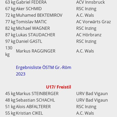
63 kg
Gabriel FEDERA
ACV Innsbruck
67 kg
Aker SCHMID
RSC Inzing
72 kg
Muhamed BEKTEMIROV
A.C. Wals
77 kg
Tomislav MATIC
AC Vorwärts Graz
82 kg
Michael WAGNER
RSC Inzing
87 kg
Lukas STAUDACHER
AC Hörbranz
97 kg
Daniel GASTL
RSC Inzing
130
Markus RAGGINGER
A.C. Wals
kg
Ergebnisliste ÖSTM Gr.-Röm
2023
U17/ Freistil
45 kg
Markus STEINBERGER
URV Bad Vigaun
48 kg
Sebastian SCHACHL
URV Bad Vigaun
51 kg
Alois ABFALTERER
RSC Inzing
55 kg
Kristian CIKEL
A.C. Wals