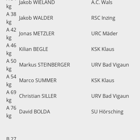
Jakob WIELAND
A.C. Wals
kg
A 38
Jakob WALDER
RSC Inzing
kg
A 42
Jonas METZLER
URC Mäder
kg
A 46
Kilian BEGLE
KSK Klaus
kg
A 50
Markus STEINBERGER
URV Bad Vigaun
kg
A 54
Marco SUMMER
KSK Klaus
kg
A 69
Christian SILLER
URV Bad Vigaun
kg
A 76
David BOLDA
SU Hörsching
kg
B 27