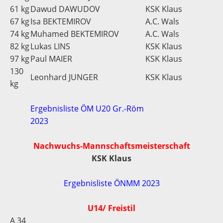
61 kg
Dawud DAWUDOV
KSK Klaus
67 kg
Isa BEKTEMIROV
A.C. Wals
74 kg
Muhamed BEKTEMIROV
A.C. Wals
82 kg
Lukas LINS
KSK Klaus
97 kg
Paul MAIER
KSK Klaus
130
Leonhard JUNGER
KSK Klaus
kg
Ergebnisliste ÖM U20 Gr.-Röm
2023
Nachwuchs-Mannschaftsmeisterschaft
KSK Klaus
Ergebnisliste ÖNMM 2023
U14/ Freistil
A 34