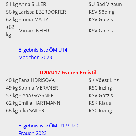
51 kg
Anna SILLER
SU Bad Vigaun
56 kg
Larissa EBERDORFER
KSV Söding
62 kg
Emma MAITZ
KSV Götzis
+62
Miriam NEIER
KSV Götzis
kg
Ergebnisliste ÖM U14
Mädchen 2023
U20/U17 Frauen Freistil
40 kg
Tansil IDRISOVA
SK Vöest Linz
49 kg
Sophia MERANER
RSC Inzing
57 kg
Elena GASSNER
KSV Götzis
62 kg
Emilia HARTMANN
KSK Klaus
68 kg
Julia SAILER
RSC Inzing
Ergebnisliste ÖM U17/U20
Frauen 2023