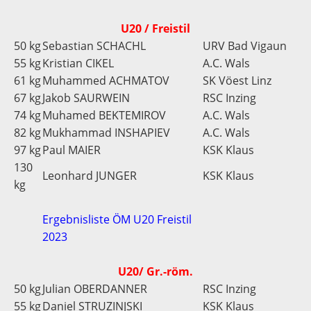
U20 / Freistil
50 kg
Sebastian SCHACHL
URV Bad Vigaun
55 kg
Kristian CIKEL
A.C. Wals
61 kg
Muhammed ACHMATOV
SK Vöest Linz
67 kg
Jakob SAURWEIN
RSC Inzing
74 kg
Muhamed BEKTEMIROV
A.C. Wals
82 kg
Mukhammad INSHAPIEV
A.C. Wals
97 kg
Paul MAIER
KSK Klaus
130
Leonhard JUNGER
KSK Klaus
kg
Ergebnisliste ÖM U20 Freistil
2023
U20/ Gr.-röm.
50 kg
Julian OBERDANNER
RSC Inzing
55 kg
Daniel STRUZINJSKI
KSK Klaus