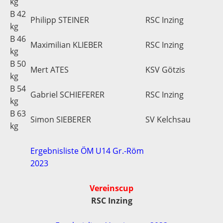
kg
B 42
Philipp STEINER
RSC Inzing
kg
B 46
Maximilian KLIEBER
RSC Inzing
kg
B 50
Mert ATES
KSV Götzis
kg
B 54
Gabriel SCHIEFERER
RSC Inzing
kg
B 63
Simon SIEBERER
SV Kelchsau
kg
Ergebnisliste ÖM U14 Gr.-Röm
2023
Vereinscup
RSC Inzing