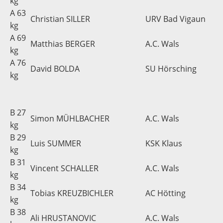
kg
A 63
Christian SILLER
URV Bad Vigaun
kg
A 69
Matthias BERGER
A.C. Wals
kg
A 76
David BOLDA
SU Hörsching
kg
B 27
Simon MÜHLBACHER
A.C. Wals
kg
B 29
Luis SUMMER
KSK Klaus
kg
B 31
Vincent SCHALLER
A.C. Wals
kg
B 34
Tobias KREUZBICHLER
AC Hötting
kg
B 38
Ali HRUSTANOVIC
A.C. Wals