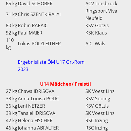
65 kg
David SCHOBER
ACV Innsbruck
Ringsport Viva
71 kg
Chris SZENTKIRALYI
Neufeld
80 kg
Robin RAPAIC
KSV Götzis
92 kg
Paul MAIER
KSK Klaus
110
Lukas PÖLZLEITNER
A.C. Wals
kg
Ergebnisliste ÖM U17 Gr.-Röm
2023
U14 Mädchen/ Freistil
27 kg
Chawa IDRISOVA
SK Vöest Linz
33 kg
Anna-Louisa POLIC
KSV Söding
36 kg
Leni NETZER
KSV Götzis
39 kg
Tansiel IDRISOVA
SK Vöest Linz
42 kg
Helena FISCHER
RSC Inzing
46 kg
Johanna ABFALTER
RSC Inzing