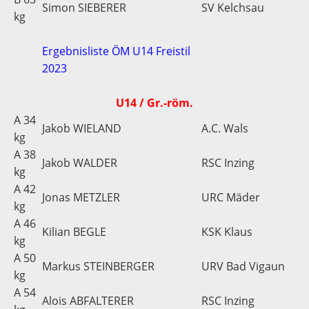
Simon SIEBERER
SV Kelchsau
kg
Ergebnisliste ÖM U14 Freistil
2023
U14 / Gr.-röm.
A 34
Jakob WIELAND
A.C. Wals
kg
A 38
Jakob WALDER
RSC Inzing
kg
A 42
Jonas METZLER
URC Mäder
kg
A 46
Kilian BEGLE
KSK Klaus
kg
A 50
Markus STEINBERGER
URV Bad Vigaun
kg
A 54
Alois ABFALTERER
RSC Inzing