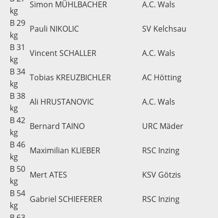
Simon MÜHLBACHER
A.C. Wals
kg
B 29
Pauli NIKOLIC
SV Kelchsau
kg
B 31
Vincent SCHALLER
A.C. Wals
kg
B 34
Tobias KREUZBICHLER
AC Hötting
kg
B 38
Ali HRUSTANOVIC
A.C. Wals
kg
B 42
Bernard TAINO
URC Mäder
kg
B 46
Maximilian KLIEBER
RSC Inzing
kg
B 50
Mert ATES
KSV Götzis
kg
B 54
Gabriel SCHIEFERER
RSC Inzing
kg
B 63