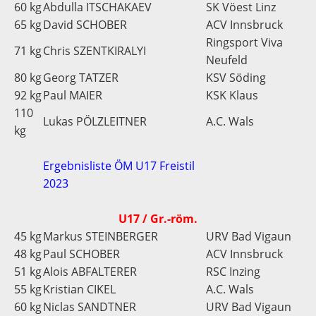
60 kg
Abdulla ITSCHAKAEV
SK Vöest Linz
65 kg
David SCHOBER
ACV Innsbruck
Ringsport Viva
71 kg
Chris SZENTKIRALYI
Neufeld
80 kg
Georg TATZER
KSV Söding
92 kg
Paul MAIER
KSK Klaus
110
Lukas PÖLZLEITNER
A.C. Wals
kg
Ergebnisliste ÖM U17 Freistil
2023
U17 / Gr.-röm.
45 kg
Markus STEINBERGER
URV Bad Vigaun
48 kg
Paul SCHOBER
ACV Innsbruck
51 kg
Alois ABFALTERER
RSC Inzing
55 kg
Kristian CIKEL
A.C. Wals
60 kg
Niclas SANDTNER
URV Bad Vigaun