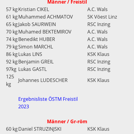
Männer / Freistil
57 kg
Kristian CIKEL
A.C. Wals
61 kg
Muhammed ACHMATOV
SK Vöest Linz
65 kg
Jakob SAURWEIN
RSC Inzing
70 kg
Muhamed BEKTEMIROV
A.C. Wals
74 kg
Benedikt HUBER
A.C. Wals
79 kg
Simon MARCHL
A.C. Wals
86 kg
Lukas LINS
KSK Klaus
92 kg
Benjamin GREIL
RSC Inzing
97kg
Lukas GASTL
RSC Inzing
125
Johannes LUDESCHER
KSK Klaus
kg
Ergebnisliste ÖSTM Freistil
2023
Männer / Gr-röm
60 kg
Daniel STRUZINJSKI
KSK Klaus