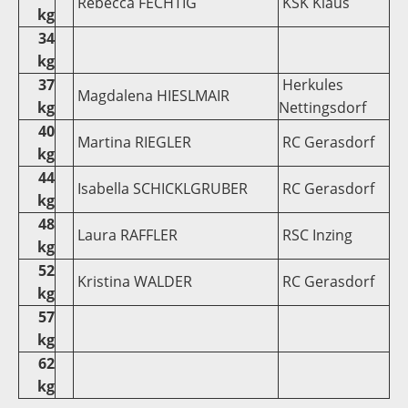
Rebecca FECHTIG
KSK Klaus
kg
34
kg
37
Herkules
Magdalena HIESLMAIR
kg
Nettingsdorf
40
Martina RIEGLER
RC Gerasdorf
kg
44
Isabella SCHICKLGRUBER
RC Gerasdorf
kg
48
Laura RAFFLER
RSC Inzing
kg
52
Kristina WALDER
RC Gerasdorf
kg
57
kg
62
kg