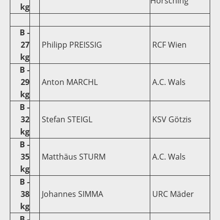
Hörsching
kg
B -
27
Philipp PREISSIG
RCF Wien
kg
B -
29
Anton MARCHL
A.C. Wals
kg
B -
32
Stefan STEIGL
KSV Götzis
kg
B -
35
Matthäus STURM
A.C. Wals
kg
B -
38
Johannes SIMMA
URC Mäder
kg
B -