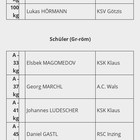
100
Lukas HÖRMANN
KSV Götzis
kg
Schüler (Gr-röm)
A -
33
Elsbek MAGOMEDOV
KSK Klaus
kg
A -
37
Georg MARCHL
A.C. Wals
kg
A -
41
Johannes LUDESCHER
KSK Klaus
kg
A -
45
Daniel GASTL
RSC Inzing