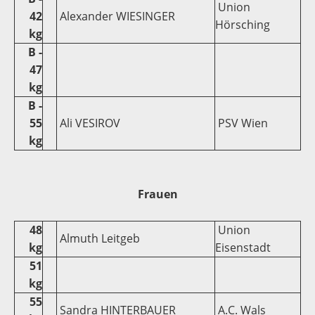
Union
42
Alexander WIESINGER
Hörsching
kg
B -
47
kg
B -
55
Ali VESIROV
PSV Wien
kg
Frauen
48
Union
Almuth Leitgeb
kg
Eisenstadt
51
kg
55
Sandra HINTERBAUER
A.C. Wals