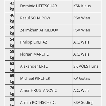
42
Dominic HEFTSCHAR
KSK Klaus
kg
46
Rasul SCHAIPOW
PSV Wien
kg
50
Zelimkhan AHMEDOV
PSV Wien
kg
54
Philipp CREPAZ
A.C. Wals
kg
58
Florian MARCHL
A.C. Wals
kg
63
Alexander ERTL
SK VÖEST Linz
kg
69
Michael PIRCHER
KV Götzis
kg
76
Amer HRUSTANOVIC
A.C. Wals
kg
85
Armin ROTHSCHEDL
KSV Söding
kg