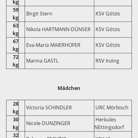
kg
59
Birgit Stern
KSV Götzis
kg
63
Nikola HARTMANN-DÜNSER
KSV Götzis
kg
67
Eva-Maria MAIERHOFER
KSV Götzis
kg
72
Marina GASTL
RSV Inzing
kg
Mädchen
28
Victoria SCHINDLER
URC Mörbisch
kg
30
Herkules
Nicole DUNZINGER
kg
NEttingsdorf
32