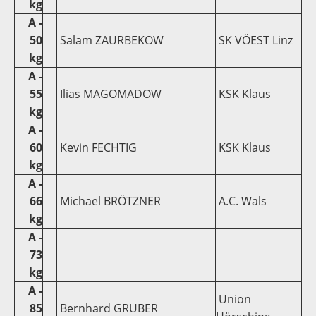
kg
A -
50
Salam ZAURBEKOW
SK VÖEST Linz
kg
A -
55
Ilias MAGOMADOW
KSK Klaus
kg
A -
60
Kevin FECHTIG
KSK Klaus
kg
A -
66
Michael BRÖTZNER
A.C. Wals
kg
A -
73
kg
A -
Union
85
Bernhard GRUBER