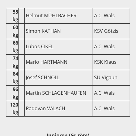
55
Helmut MÜHLBACHER
A.C. Wals
kg
60
Simon KATHAN
KSV Götzis
kg
66
Lubos CIKEL
A.C. Wals
kg
74
Mario HARTMANN
KSK Klaus
kg
84
Josef SCHNÖLL
SU Vigaun
kg
96
Martin SCHLAGENHAUFEN
A.C. Wals
kg
120
Radovan VALACH
A.C. Wals
kg
Junioren (Gr-röm)