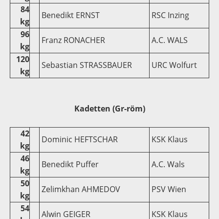
84
Benedikt ERNST
RSC Inzing
kg
96
Franz RONACHER
A.C. WALS
kg
120
Sebastian STRASSBAUER
URC Wolfurt
kg
Kadetten (Gr-röm)
42
Dominic HEFTSCHAR
KSK Klaus
kg
46
Benedikt Puffer
A.C. Wals
kg
50
Zelimkhan AHMEDOV
PSV Wien
kg
54
Alwin GEIGER
KSK Klaus