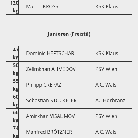
120
Martin KRÖSS
KSK Klaus
kg
Junioren (Freistil)
47
Dominic HEFTSCHAR
KSK Klaus
kg
50
Zelimkhan AHMEDOV
PSV Wien
kg
55
Philipp CREPAZ
A.C. Wals
kg
60
Sebastian STÖCKELER
AC Hörbranz
kg
66
Amirkhan VISALIMOV
PSV Wien
kg
74
Manfred BRÖTZNER
A.C. Wals
kg