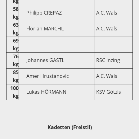
kg
58
Philipp CREPAZ
A.C. Wals
kg
63
Florian MARCHL
A.C. Wals
kg
69
kg
76
Johannes GASTL
RSC Inzing
kg
85
Amer Hrustanovic
A.C. Wals
kg
100
Lukas HÖRMANN
KSV Götzis
kg
Kadetten (Freistil)