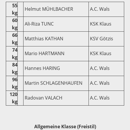
55
Helmut MÜHLBACHER
A.C. Wals
kg
60
Ali-Riza TUNC
KSK Klaus
kg
66
Matthias KATHAN
KSV Götzis
kg
74
Mario HARTMANN
KSK Klaus
kg
84
Hannes HARING
A.C. Wals
kg
96
Martin SCHLAGENHAUFEN
A.C. Wals
kg
120
Radovan VALACH
A.C. Wals
kg
Allgemeine Klasse (Freistil)