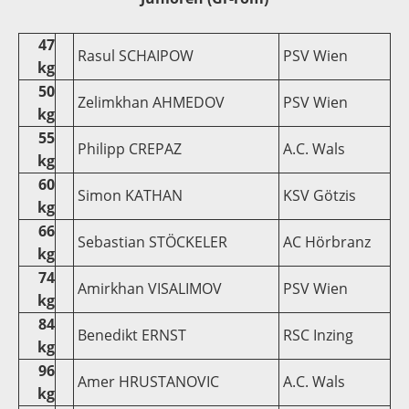
47
Rasul SCHAIPOW
PSV Wien
kg
50
Zelimkhan AHMEDOV
PSV Wien
kg
55
Philipp CREPAZ
A.C. Wals
kg
60
Simon KATHAN
KSV Götzis
kg
66
Sebastian STÖCKELER
AC Hörbranz
kg
74
Amirkhan VISALIMOV
PSV Wien
kg
84
Benedikt ERNST
RSC Inzing
kg
96
Amer HRUSTANOVIC
A.C. Wals
kg