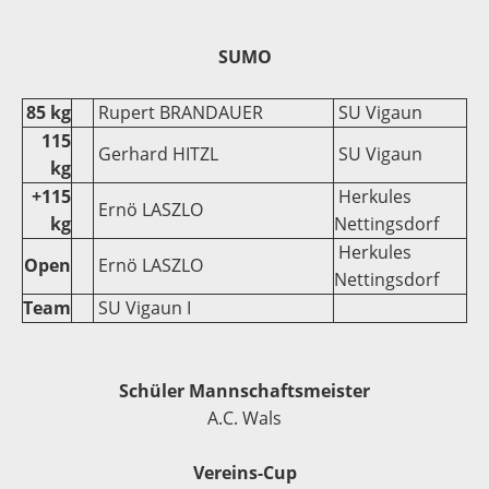
SUMO
85 kg
Rupert BRANDAUER
SU Vigaun
115
Gerhard HITZL
SU Vigaun
kg
+115
Herkules
Ernö LASZLO
kg
Nettingsdorf
Herkules
Open
Ernö LASZLO
Nettingsdorf
Team
SU Vigaun I
Schüler Mannschaftsmeister
A.C. Wals
Vereins-Cup