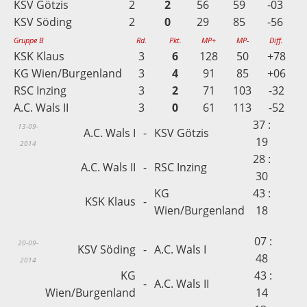
KSV Götzis
2
2
56
59
-03
KSV Söding
2
0
29
85
-56
Gruppe B
Rd.
Pkt.
MP+
MP-
Diff.
KSK Klaus
3
6
128
50
+78
KG Wien/Burgenland
3
4
91
85
+06
RSC Inzing
3
2
71
103
-32
A.C. Wals II
3
0
61
113
-52
37 :
13-09-
A.C. Wals I
-
KSV Götzis
19
2014
28 :
A.C. Wals II
-
RSC Inzing
30
KG
43 :
KSK Klaus
-
Wien/Burgenland
18
07 :
20-09-
KSV Söding
-
A.C. Wals I
48
2014
KG
43 :
-
A.C. Wals II
Wien/Burgenland
14