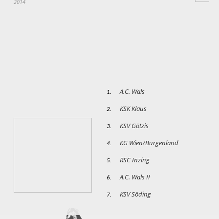
2014
A.C. Wals
1.
KSK Klaus
2.
KSV Götzis
3.
KG Wien/Burgenland
4.
RSC Inzing
5.
A.C. Wals II
6.
KSV Söding
7.