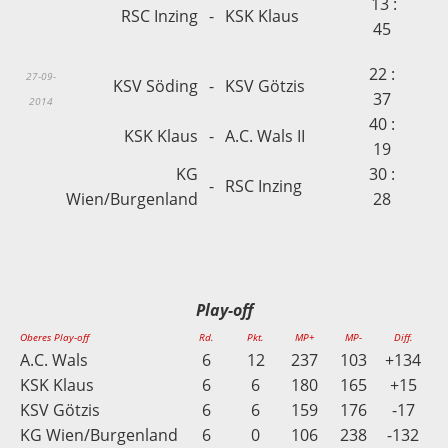
13 :
RSC Inzing
-
KSK Klaus
45
22 :
27-09-
KSV Söding
-
KSV Götzis
37
2014
40 :
KSK Klaus
-
A.C. Wals II
19
KG
30 :
-
RSC Inzing
Wien/Burgenland
28
Play-off
Oberes Play-off
Rd.
Pkt.
MP+
MP-
Diff.
A.C. Wals
6
12
237
103
+134
KSK Klaus
6
6
180
165
+15
KSV Götzis
6
6
159
176
-17
KG Wien/Burgenland
6
0
106
238
-132