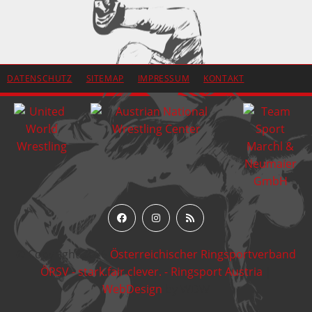
DATENSCHUTZ
SITEMAP
IMPRESSUM
KONTAKT
© Copyright 2026
Österreichischer Ringsportverband
ÖRSV - stark.fair.clever. - Ringsport Austria
|
WebDesign
by WDW