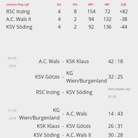
Unteres Play-off
Rd.
Pkt.
MP+
MP-
Diff.
RSC Inzing
4
8
154
72
+82
A.C. Wals II
4
2
94
132
-38
KSV Söding
4
2
92
136
-44
04-10-
A.C. Wals
-
KSK Klaus
42 : 18
2014
KG
KSV Götzis
-
32 : 25
Wien/Burgenland
Verschoben auf
RSC Inzing
-
KSV Söding
31-10
KG
11-10-
-
A.C. Wals
14 : 43
Wien/Burgenland
2014
KSK Klaus
-
KSV Götzis
26 : 31
KSV Söding
-
A.C. Wals II
30 : 28