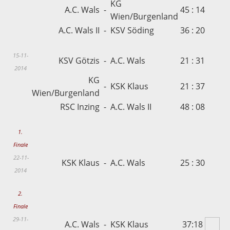
KG
A.C. Wals
-
45 : 14
Wien/Burgenland
A.C. Wals II
-
KSV Söding
36 : 20
15-11-
KSV Götzis
-
A.C. Wals
21 : 31
2014
KG
-
KSK Klaus
21 : 37
Wien/Burgenland
RSC Inzing
-
A.C. Wals II
48 : 08
1.
Finale
22-11-
KSK Klaus
-
A.C. Wals
25 : 30
2014
2.
Finale
29-11-
A.C. Wals
-
KSK Klaus
37:18