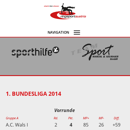
NAVIGATION
Navigation
umschalten
1. BUNDESLIGA 2014
Vorrunde
Gruppe A
Rd.
Pkt.
MP+
MP-
Diff.
A.C. Wals I
2
4
85
26
+59